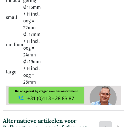
inhoud
gering
Ø=15mm
/ H incl.
small
oog =
22mm
Ø=17mm
/ H incl.
medium
oog =
24mm
Ø=19mm
/ H incl.
large
oog =
26mm
Alternatieve artikelen voor