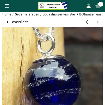
Cookievoorkeuren zijn beschikbaar. Kies instellingen of sta all
0
Home
/
Gedenksieraden
/
Bol ashanger van glas
/
Bolhanger van ma
overzicht