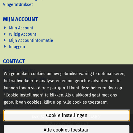
Vingerafdrukset
MIJN ACCOUNT
Mijn Account
Wijzig Account
Mijn Accountinformatie
Inloggen
CONTACT
Gedenk Idee bv
Wij gebruiken cookies om uw gebruikservaring te optimaliseren,
Email: info @ gedenkidee nl
het webverkeer te analyseren en om gerichte advertenties te
Telefoon: +31 (0)113 28 83 87
kunnen tonen via derde partijen. U kunt deze beheren door op
WhatsApp +31 (0)6 4683 5250
"Cookie instellingen" te klikken. Als u akkoord gaat met ons
Op werkdagen bereikbaar:
gebruik van cookies, klikt u op "Alle cookies toestaan".
09:00 tot 16:30 uur
Cookie instellingen
KvK: 57058962 - Btw: NL852421345B01
© 2026
Gedenk Idee BV
Alle cookies toestaan