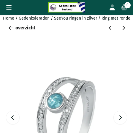
Cookievoorkeuren zijn beschikbaar. Kies instellingen of sta all
0
Home
/
Gedenksieraden
/
SeeYou ringen in zilver
/
Ring met ronde 
overzicht