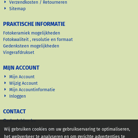
Verzendkosten / Retourneren
Sitemap
PRAKTISCHE INFORMATIE
Fotokeramiek mogelijkheden
Fotokwaliteit , resolutie en formaat
Gedenksteen mogelijkheden
Vingerafdrukset
MIJN ACCOUNT
Mijn Account
Wijzig Account
Mijn Accountinformatie
Inloggen
CONTACT
Gedenk Idee bv
Wij gebruiken cookies om uw gebruikservaring te optimaliseren,
Email: info @ gedenkidee nl
Telefoon: +31 (0)113 28 83 87
het webverkeer te analyseren en om gerichte advertenties te