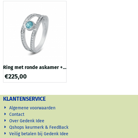
vermengd met een speciale
wordt door ons vermengd met
epoxyhars, deze hars wordt
een speciale epoxyhars, deze
uitgehard met een speciale
hars wordt uitgehard met een
UV lamp bij Gedenk Idee.
speciale UV lamp bij Gedenk
Hierdoor ontstaat een p...
Idee. Hierdoor onts...
Ring met ronde askamer +
zirkonia en dubbele band
€
225,00
KLANTENSERVICE
Algemene voorwaarden
Contact
Over Gedenk Idee
Qshops keurmerk & FeedBack
Veilig betalen bij Gedenk Idee