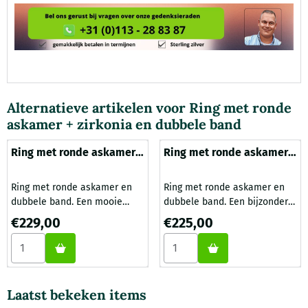
Alternatieve artikelen voor
Ring met ronde
askamer + zirkonia en dubbele band
Ring met ronde askamer +
Ring met ronde askamer +
zirkonia en dubbele band
zirkonia en dubbele band
Ring met ronde askamer en
Ring met ronde askamer en
dubbele band. Een mooie
dubbele band. Een bijzonder
SeeYou ring met dubbele
mooie SeeYou ring met
Prijs: 229,00
Prijs: 225,00
€229,00
€225,00
band naar een ontwerp
dubbele band naar een
Aantal kiezen voor Ring met ronde askamer + zirkonia en 
Aantal kiezen voor Ring met
van edelsmid Rob Leurs,
ontwerp van edelsmid Rob
hierbij wordt klein beetje
Leurs, hierbij wordt klein
crematie-as aangebracht in
beetje crematie-as
de ronde askamer. Deze
aangebracht in de ronde
Laatst bekeken items
crematie-as wordt door ons
askamer. Deze crematie-as