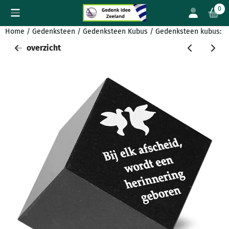
Cookievoorkeuren zijn beschikbaar. Kies instellingen of sta all
0
Home
/
Gedenksteen
/
Gedenksteen Kubus
/
Gedenksteen kubus: Bi
overzicht