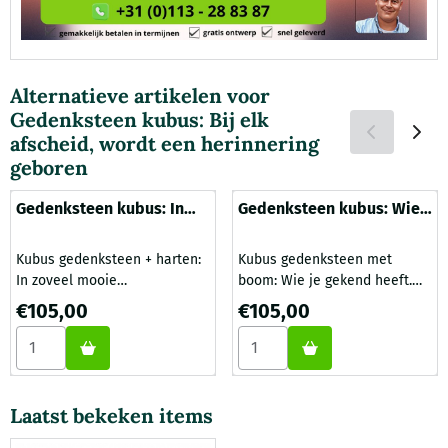
Alternatieve artikelen voor
Gedenksteen kubus: Bij elk
afscheid, wordt een herinnering
geboren
Gedenksteen kubus: In
Gedenksteen kubus: Wie
zoveel mooie
je gekend heeft, vergeet
herinneringen
je nooit
Kubus gedenksteen + harten:
Kubus gedenksteen met
In zoveel mooie
boom: Wie je gekend heeft.
herinneringen. Deze kubus
Deze kubus gedenksteen is
Prijs: 105,00
Prijs: 105,00
€105,00
€105,00
gedenksteen is leverbaar in
leverbaar in verschillende
Aantal kiezen voor Gedenksteen kubus: In zoveel mooie he
Aantal kiezen voor Gedenkste
verschillende kleuren
kleuren natuursteen. Wij
natuursteen. Wij bieden u
bieden u graag een aantal
graag een aantal voorbeelden
voorbeelden in ons
in ons assortiment, een eigen
assortiment, een eigen tekst
Laatst bekeken items
tekst is natuurlijk ook
is natuurlijk ook mogelijk. De