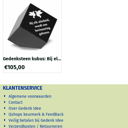
mogelijk. De inkleuring van de
inkleuring van de gegraveerde
gegraveerde letters en
letters en tekening is mogelijk
tekening is mogelijk in Oker,
in Oker, Wit en Zilver. Goud is
Wit en Zilver. Goud is ook een
ook een optie, dit bladgoud
optie, dit bla...
heef...
Gedenksteen kubus: Bij elk
afscheid, wordt een
€
105,00
herinnering geboren
KLANTENSERVICE
Algemene voorwaarden
Contact
Over Gedenk Idee
Qshops keurmerk & FeedBack
Veilig betalen bij Gedenk Idee
Verzendkosten / Retourneren