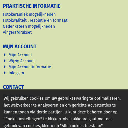
PRAKTISCHE INFORMATIE
Fotokeramiek mogelijkheden
Fotokwaliteit , resolutie en formaat
Gedenksteen mogelijkheden
Vingerafdrukset
MIJN ACCOUNT
Mijn Account
Wijzig Account
Mijn Accountinformatie
Inloggen
CONTACT
Gedenk Idee bv
Wij gebruiken cookies om uw gebruikservaring te optimaliseren,
Email: info @ gedenkidee nl
het webverkeer te analyseren en om gerichte advertenties te
Telefoon: +31 (0)113 28 83 87
kunnen tonen via derde partijen. U kunt deze beheren door op
WhatsApp +31 (0)6 4683 5250
"Cookie instellingen" te klikken. Als u akkoord gaat met ons
Op werkdagen bereikbaar:
gebruik van cookies, klikt u op "Alle cookies toestaan".