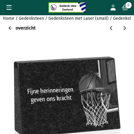
Cookievoorkeuren zijn beschikbaar. Kies instellingen of sta all
0
Home
/
Gedenksteen
/
Gedenksteen met Laser (small)
/
Gedenkstee
overzicht