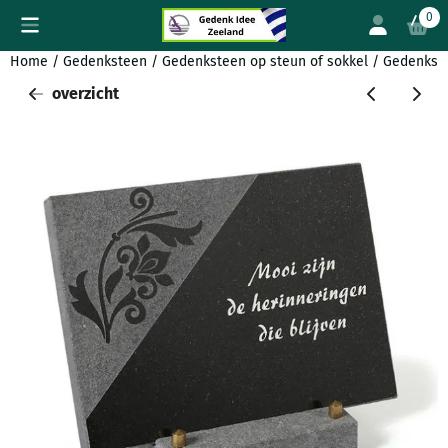
Cookievoorkeuren zijn beschikbaar. Kies instellingen of sta all
0
Home
/
Gedenksteen
/
Gedenksteen op steun of sokkel
/
Gedenkste
overzicht