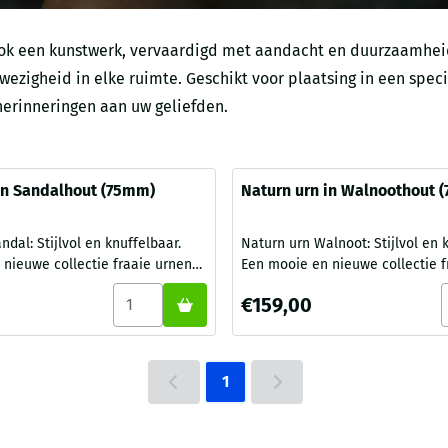
 ook een kunstwerk, vervaardigd met aandacht en duurzaamheid 
wezigheid in elke ruimte. Geschikt voor plaatsing in een spec
herinneringen aan uw geliefden.
in Sandalhout (75mm)
Naturn urn in Walnoothout 
dal: Stijlvol en knuffelbaar.
Naturn urn Walnoot: Stijlvol en 
nieuwe collectie fraaie urnen
Een mooie en nieuwe collectie f
dee Memorialshop. De Naturn
bij Gedenk Idee Zeeland. De Na
n in Eikenhout (75mm)
Aantal kiezen voor Naturn urn in Sandalhout 
A
Prijs: 159,00
€159,00
ie is ontstaan door 2 jonge
collectie is ontstaan door 2 jon
van de Gedenkhorloge .
kunstenaars bekend van de Gedenkhorloge .
ter van 7,5 centimeter ligt deze
Met een diameter van 7,5 centim
ndal heel natuurlijk en
Naturn urn Walnoot heel natuurl
1
n de hand. Door de urn van hout
knuffelbaar in de hand. Door de
 de ...
te maken geeft de urn...