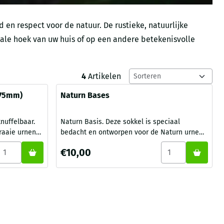
en respect voor de natuur. De rustieke, natuurlijke
iale hoek van uw huis of op een andere betekenisvolle
Sorteermethode
4
Artikelen
(75mm)
Naturn Bases
knuffelbaar.
Naturn Basis. Deze sokkel is speciaal
raaie urnen
bedacht en ontworpen voor de Naturn urnen
turn urnen
Eik, Sandal en Walnoot. De sokkel is gemaakt
(75mm)
antal kiezen voor Naturn urn in Walnoothout (75mm)
Aantal kiezen vo
Prijs: 10,00
€10,00
ge
van natuurvriendelijk kurk , gecombineerd
met een Naturn urn geeft dit een prachtige
eter ligt deze
uitstraling in het interieur. D E T A I L S
ijk en
materiaal kurk formaat 12x12x1.5cm
 urn van hout