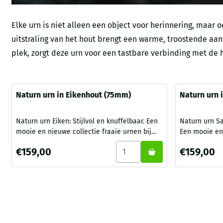
Elke urn is niet alleen een object voor herinnering, maar
uitstraling van het hout brengt een warme, troostende aan
plek, zorgt deze urn voor een tastbare verbinding met de 
Naturn urn in Eikenhout (75mm)
Naturn urn 
Naturn urn Eiken: Stijlvol en knuffelbaar. Een
Naturn urn San
mooie en nieuwe collectie fraaie urnen bij
Een mooie en 
Gedenk Idee Zeeland. De Naturn urnen
bij Gedenk I
Aantal kiezen voor Naturn ur
Prijs: 159,00
Prijs: 159,00
€159,00
€159,00
collectie is ontstaan door 2 jonge
urnen collect
kunstenaars bekend van de Gedenkhorloge .
kunstenaars bekend 
Met een diameter van 7,5 centimeter ligt deze
Met een diame
Naturn urn heel natuurlijk en knuffelbaar in
Naturn urn Sa
de hand. Door de urn van hout te maken
knuffelbaar i
geeft de urn een warm...
te maken geeft