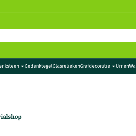
e cookies toe.
enksteen
Gedenktegel
Glasrelieken
Grafdecoratie
Urnen
Wa
ialshop