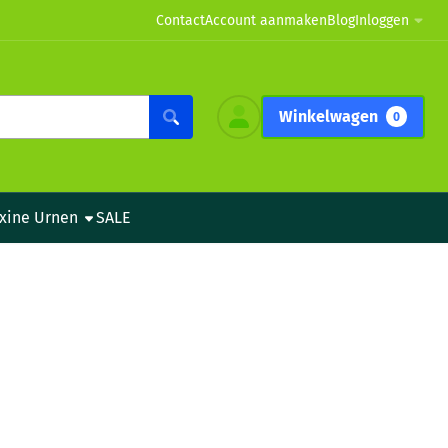
Contact
Account aanmaken
Blog
Inloggen
Winkelwagen
0
xine Urnen
SALE