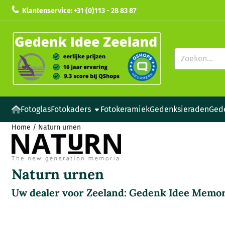
Cookievoorkeuren zijn beschikbaar. Kies instellingen of sta all
Klantenservice: +31 (0)113 - 28 83 87
Zoeken
Fotoglas
Fotokaders
Fotokeramiek
Gedenksieraden
Ged
Home
/
Naturn urnen
Naturn urnen
Uw dealer voor Zeeland: Gedenk Idee Memor