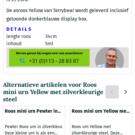
De asroos Yellow van Terrybear wordt geleverd inclusief
getoonde donkerblauwe display box.
D E T A I L S
lengte roos
34cm
inhoud
5ml
Alternatieve artikelen voor
Roos
mini urn Yellow met zilverkleurige
steel
Roos mini urn Pewter in
Roos mini urn Yellow met
zilverkleur
zilverkleurige steel
Pewter Roos urn in zilverkleur.
Roos urn Yellow met
Deze kleine urn is als een
zilverkleurige steel. Deze