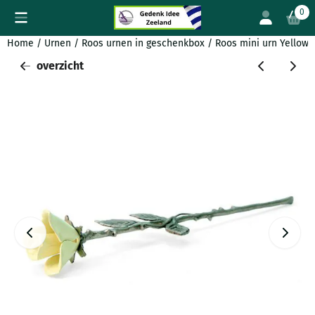
Cookievoorkeuren zijn beschikbaar. Kies instellingen of sta all
0
Home
/
Urnen
/
Roos urnen in geschenkbox
/
Roos mini urn Yellow m
overzicht