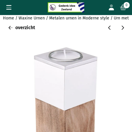
Cookievoorkeuren zijn beschikbaar. Kies instellingen of sta all
0
Home
/
Waxine Urnen
/
Metalen urnen in Moderne style
/
Urn met 
overzicht