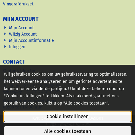
Vingerafdrukset
MIJN ACCOUNT
Mijn Account
Wijzig Account
Mijn Accountinformatie
Inloggen
CONTACT
Gedenk Idee bv
Wij gebruiken cookies om uw gebruikservaring te optimaliseren,
Email: info @ gedenkidee nl
het webverkeer te analyseren en om gerichte advertenties te
Telefoon: +31 (0)113 28 83 87
kunnen tonen via derde partijen. U kunt deze beheren door op
WhatsApp +31 (0)6 4683 5250
"Cookie instellingen" te klikken. Als u akkoord gaat met ons
Op werkdagen bereikbaar:
gebruik van cookies, klikt u op "Alle cookies toestaan".
09:00 tot 16:30 uur
Cookie instellingen
KvK: 57058962 - Btw: NL852421345B01
© 2026
Gedenk Idee BV
Alle cookies toestaan