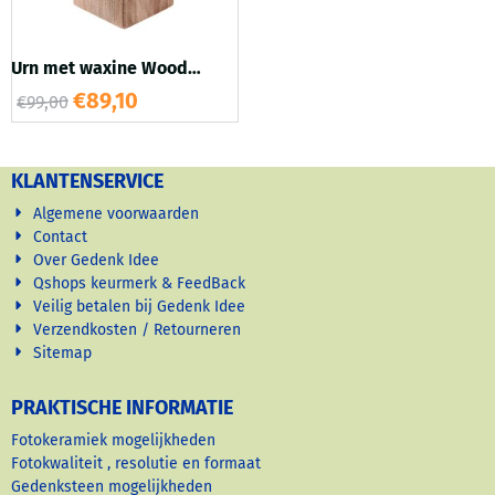
Urn met waxine Wood
Walnoothout in
€
89,10
€
99,00
satijn/hoogglans
KLANTENSERVICE
Algemene voorwaarden
Contact
Over Gedenk Idee
Qshops keurmerk & FeedBack
Veilig betalen bij Gedenk Idee
Verzendkosten / Retourneren
Sitemap
PRAKTISCHE INFORMATIE
Fotokeramiek mogelijkheden
Fotokwaliteit , resolutie en formaat
Gedenksteen mogelijkheden