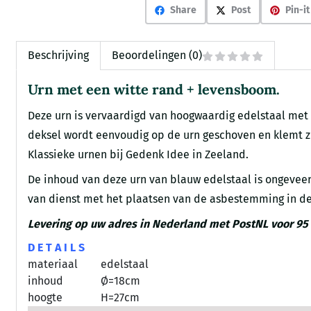
Share
Post
Pin-it
Beschrijving
Beoordelingen (0)
Urn met een witte rand + levensboom.
Deze urn is vervaardigd van hoogwaardig edelstaal met
deksel wordt eenvoudig op de urn geschoven en klemt zic
Klassieke urnen bij Gedenk Idee in Zeeland.
De inhoud van deze urn van blauw edelstaal is ongeveer
van dienst met het plaatsen van de asbestemming in dez
Levering op uw adres in Nederland met PostNL voor 95 
D E T A I L S
materiaal
edelstaal
inhoud
Ø=18cm
hoogte
H=27cm