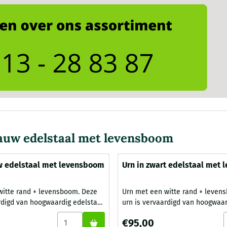
lauw edelstaal met levensboom
w edelstaal met levensboom
Urn in zwart edelstaal met
tte rand + levensboom. Deze
Urn met een witte rand + levensboo
rdigd van hoogwaardig edelstaal
urn is vervaardigd van hoogwaar
nsboom. Het deksel heeft een
met een levensboom. Het dekse
oen edelstaal met levensboom
Aantal kiezen voor Urn in blauw edelstaal m
A
Prijs: 95,00
€95,00
ng, in dezelfde kleur is ook de
witte omranding, in dezelfde kle