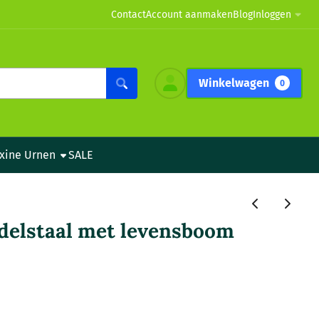
Contact
Account aanmaken
Blog
Inloggen
Winkelwagen
0
xine Urnen
SALE
edelstaal met levensboom