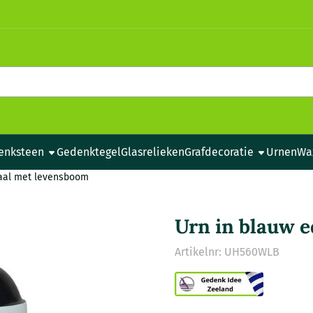
e cookies toe.
enksteen
Gedenktegel
Glasrelieken
Grafdecoratie
Urnen
Wa
taal met levensboom
Urn in blauw 
Artikelnr:
UH560WLB