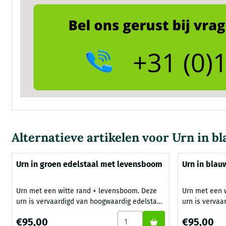
Alternatieve artikelen voor
Urn in b
Urn in groen edelstaal met levensboom
Urn in blau
Urn met een witte rand + levensboom. Deze
Urn met een wi
urn is vervaardigd van hoogwaardig edelstaal
urn is vervaa
met een levensboom. Het deksel heeft een
met een leve
Aantal kiezen voor Urn in gr
Prijs: 95,00
Prijs: 95,00
€95,00
€95,00
witte omranding, in dezelfde kleur is ook de
witte omrandi