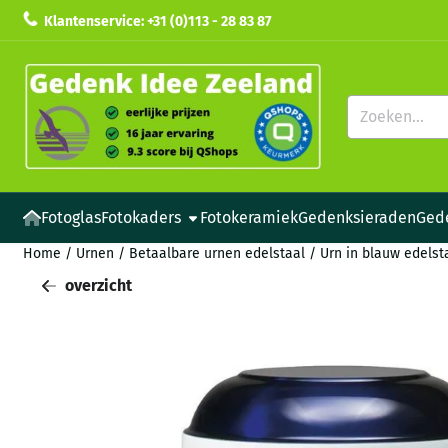
Cookievoorkeuren zijn beschikbaar. Kies instellingen of sta all
Klantenservice: +31 (0)113 - 28 83 87
Zoeken
Fotoglas
Fotokaders
Fotokeramiek
Gedenksieraden
Ged
Home
/
Urnen
/
Betaalbare urnen edelstaal
/
Urn in blauw edels
overzicht