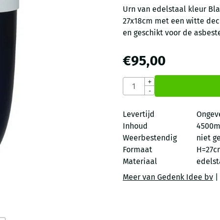
Urn van edelstaal kleur B
27x18cm met een witte deco
en geschikt voor de asbest
€
95,00
Aantal
+
-
Levertijd
Ongev
Inhoud
4500m
Weerbestendig
niet g
Formaat
H=27c
Materiaal
edelst
Meer van Gedenk Idee bv