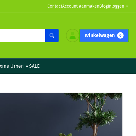
Contact
Account aanmaken
Blog
Inloggen
Winkelwagen
0
xine Urnen
SALE