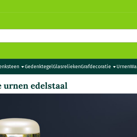
e cookies toe.
enksteen
Gedenktegel
Glasrelieken
Grafdecoratie
Urnen
Wa
 urnen edelstaal