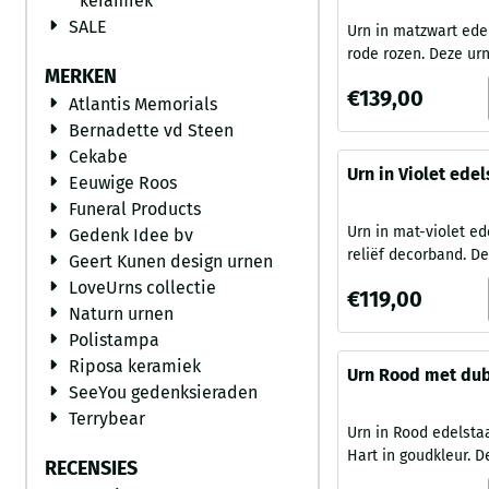
keramiek
achtergrondkleuren
SALE
Urn in matzwart ede
goudkleur band, de 
rode rozen. Deze urn is
is uitsluitend gesch
MERKEN
vervaardigd van ho
binnenshuis. Een urn
Prijs: 139,00
€139,00
edelstaal en van Dui
Atlantis Memorials
De urn is voorzien 
Bernadette vd Steen
decoratieve band m
Cekabe
Rode Rozen. Deze ur
Urn in Violet ede
Eeuwige Roos
met vier verschille
messing reliëf d
Funeral Products
banden en uitsluite
(4000ml)
Urn in mat-violet e
Gedenk Idee bv
voor plaatsing binn
reliëf decorband. Deze urn is
Geert Kunen design urnen
urn van edelstaal is
vervaardigd van ho
betaalbaar alternatie
LoveUrns collectie
Prijs: 119,00
€119,00
edelstaal en van Dui
Naturn urnen
De Violet urn is voo
Polistampa
decoratieve band me
Riposa keramiek
tekening. Deze urn i
Urn Rood met dub
SeeYou gedenksieraden
vier verschillende k
goudkleur (3300m
uitsluitend geschikt
Terrybear
Urn in Rood edelsta
binnenshuis. Een ur
Hart in goudkleur. Deze urn is
edelstaal is een be
RECENSIES
vervaardigd van ho
alternatief ...