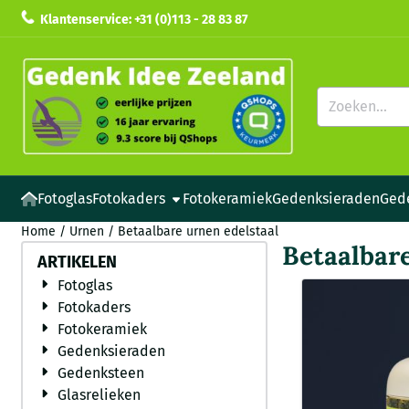
Cookievoorkeuren zijn beschikbaar. Kies instellingen of sta all
Klantenservice: +31 (0)113 - 28 83 87
Zoeken
Fotoglas
Fotokaders
Fotokeramiek
Gedenksieraden
Ged
Home
/
Urnen
/
Betaalbare urnen edelstaal
Betaalbare
ARTIKELEN
Fotoglas
Fotokaders
Fotokeramiek
Gedenksieraden
Gedenksteen
Glasrelieken