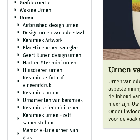
Grafdecoratie
Waxine Urnen
Urnen
Airbrushed design urnen
Design urnen van edelstaal
Keramiek Artwork
Elan-Line urnen van glas
Geert Kunen design urnen
Hart en Ster mini urnen
Urnen van
Huisdieren urnen
Keramiek + foto of
Urnen van ede
vingerafdruk
asbestemming 
Keramiek urnen
de inhoud van
Urnamenten van keramiek
meer zijn. Uw
Keramiek sier mini urnen
Onder invloed
Keramiek urnen - zelf
voor de vaak 
samenstellen
Memorie-Line urnen van
glas