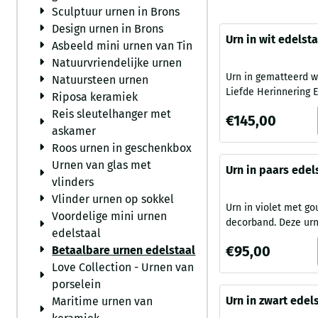
Sculptuur urnen in Brons
Design urnen in Brons
Urn in wit edelst
Asbeeld mini urnen van Tin
tekstband Eeuwi
Natuurvriendelijke urnen
Urn in gematteerd wi
Natuursteen urnen
Liefde Herinnering 
Riposa keramiek
Deze urn is vervaar
Reis sleutelhanger met
Prijs: 145,00
€145,00
hoogwaardig edelst
askamer
Duits fabrikaat. De 
Roos urnen in geschenkbox
is gedecoreerd met
Urnen van glas met
tekstband: Eeuwighe
Urn in paars edel
vlinders
Herinnering. Dit mod
goudkleur band (
leverbaar in drie ve
Vlinder urnen op sokkel
Urn in violet met go
kleuren en uitsluite
Voordelige mini urnen
decorband. Deze urn is
voor plaatsing binnensh
edelstaal
vervaardigd van ho
van edelstaal vorme
Prijs: 95,00
€95,00
Betaalbare urnen edelstaal
edelstaal en van Dui
Love Collection - Urnen van
en voorzien van een
band in goudkleur o
porselein
achtergrond van Vio
Urn in zwart edel
Maritime urnen van
is leverbaar in drie
Rode Rozen (400