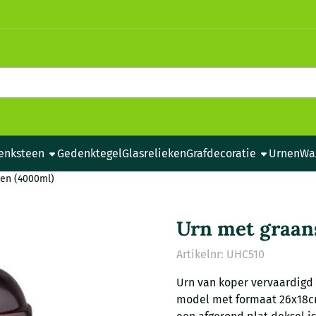
e cookies toe.
enksteen
Gedenktegel
Glasrelieken
Grafdecoratie
Urnen
Wa
en (4000ml)
Urn met graan
Artikelnr:
UHC510
Urn van koper vervaardigd 
model met formaat 26x18cm