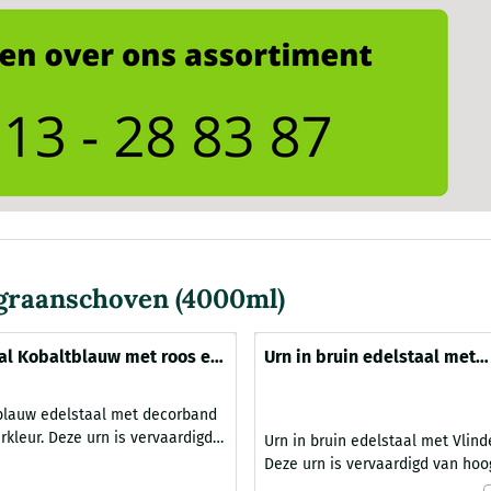
graanschoven (4000ml)
al Kobaltblauw met roos en
Urn in bruin edelstaal met
(5000ml)
goudkleurband en vlinders 
tblauw edelstaal met decorband
n is vervaardigd
Urn in bruin edelstaal met Vlind
dig edelstaal en van Duits
Deze urn is vervaardigd van ho
 Kobaltblauwe urn is voorzien
edelstaal met drie vlinders. De 