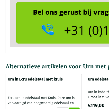
Alternatieve artikelen voor
Urn met 
Urn in Ecru edelstaal met kruis
Urn edelsta
zilverband 
Urn in kobal
+ roos in zilverkleur. Deze ur
Ecru urn in edelstaal met Kruis. Deze urn is
van hoogwaar
vervaardigd van hoogwaardig edelstaal en
Prijs: 119,00
€119,00
fabrikaat. De
gedecoreerd met een zilverkleurig kruis en