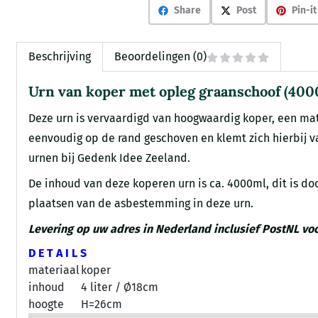
Share
Post
Pin-it
Beschrijving
Beoordelingen (0)
Urn van koper met opleg graanschoof (400
Deze urn is vervaardigd van hoogwaardig koper, een mat
eenvoudig op de rand geschoven en klemt zich hierbij vas
urnen bij Gedenk Idee Zeeland.
De inhoud van deze koperen urn is ca. 4000ml, dit is do
plaatsen van de asbestemming in deze urn.
Levering op uw adres in Nederland inclusief PostNL voo
D E T A I L S
materiaal
koper
inhoud
4 liter / Ø18cm
hoogte
H=26cm