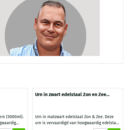
Urn in zwart edelstaal Zon en Zee
(5000ml)
(4000ml)
ers (5000ml).
Urn in matzwart edelstaal Zon & Zee. Deze
ogwaardig
urn is vervaardigd van hoogwaardig edelstaal
kleur van de
en van Duits fabrikaat. De matzwarte urn is