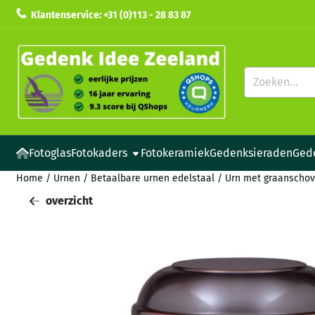
Cookievoorkeuren zijn beschikbaar. Kies instellingen of sta all
Klantenservice: +31 (0)113 - 28 83 87
Zoeken
Fotoglas
Fotokaders
Fotokeramiek
Gedenksieraden
Ged
Home
/
Urnen
/
Betaalbare urnen edelstaal
/
Urn met graanschov
overzicht