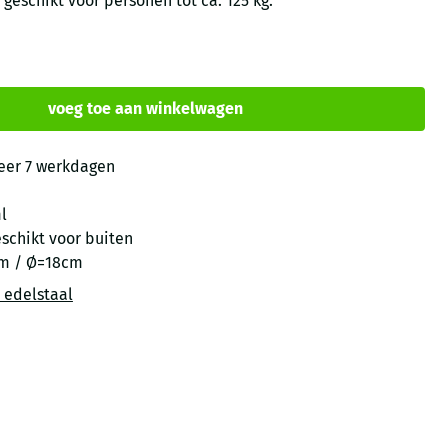
 geschikt voor personen tot ca. 125 kg.
voeg toe aan winkelwagen
eer 7 werkdagen
l
eschikt voor buiten
m / Ø=18cm
 edelstaal