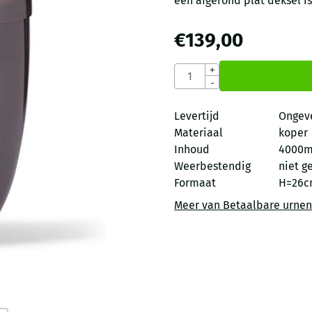
een afgerond plat deksel is
€
139,00
Aantal
+
-
Levertijd
Ongev
Materiaal
koper
Inhoud
4000m
Weerbestendig
niet g
Formaat
H=26c
Meer van Betaalbare urnen