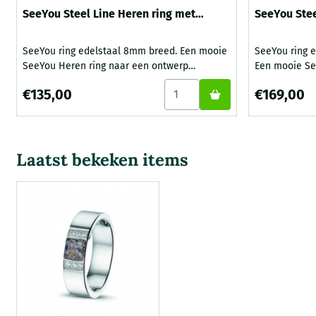
SeeYou Steel Line Heren ring met
SeeYou Stee
askamer
askamer + z
SeeYou ring edelstaal 8mm breed. Een mooie
SeeYou ring e
SeeYou Heren ring naar een ontwerp
Een mooie Se
van edelsmid Rob Leurs. Een klein beetje
ontwerp van e
Aantal kiezen voor SeeYou St
Prijs: 135,00
Prijs: 169,00
€135,00
€169,00
crematie-as wordt aangebracht in de
beetje crema
askamer aangebracht in de omtrek van de
askamer aang
ring. Deze crematie-as wordt door ons
ring. Deze cr
vermengd met een speciale epoxyhars, deze
vermengd met
Laatst bekeken items
hars wordt uitgehard met een speciale UV
hars wordt u
lamp bij Gedenk Idee. Hierdoor ontstaat...
lamp bij Gede