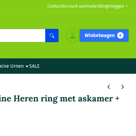
Contact
Account aanmaken
Blog
Inloggen
Winkelwagen
0
xine Urnen
SALE
ine Heren ring met askamer +