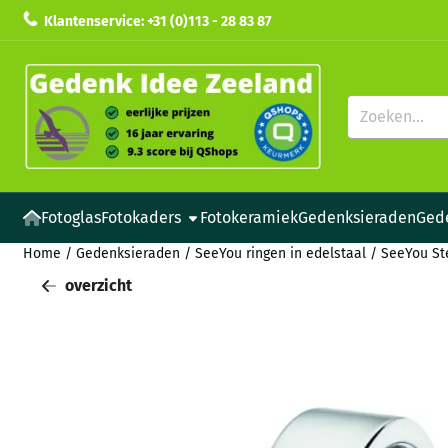
Cookievoorkeuren zijn beschikbaar. Kies instellingen of sta all
Klantenservice: +31 (0)113 - 28 83 87
Zoeken
Fotoglas
Fotokaders
Fotokeramiek
Gedenksieraden
Ged
Home
/
Gedenksieraden
/
SeeYou ringen in edelstaal
/
SeeYou Ste
overzicht