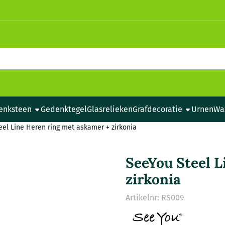
e cookies toe.
enksteen
Gedenktegel
Glasrelieken
Grafdecoratie
Urnen
Wa
el Line Heren ring met askamer + zirkonia
SeeYou Steel L
zirkonia
Artikelnr:
RS009