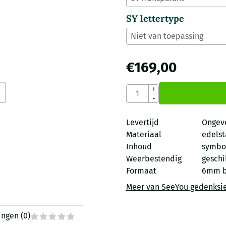
SY lettertype
€
169,00
Aantal
+
-
Levertijd
Ongev
Materiaal
edelst
Inhoud
symbo
Weerbestendig
geschi
Formaat
6mm b
Meer van SeeYou gedenksi
ngen (0)