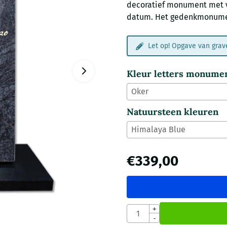
decoratief monument met v
datum. Het gedenkmonument
Let op! Opgave van grave
Kleur letters monume
Natuursteen kleuren
€
339,00
Aantal
+
-