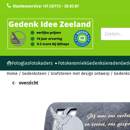
Cookievoorkeuren zijn beschikbaar. Kies instellingen of sta all
Klantenservice: +31 (0)113 - 28 83 87
Zoeken
Fotoglas
Fotokaders
Fotokeramiek
Gedenksieraden
Ged
Home
/
Gedenksteen
/
Grafstenen met design ontwerp
/
Gedenks
overzicht