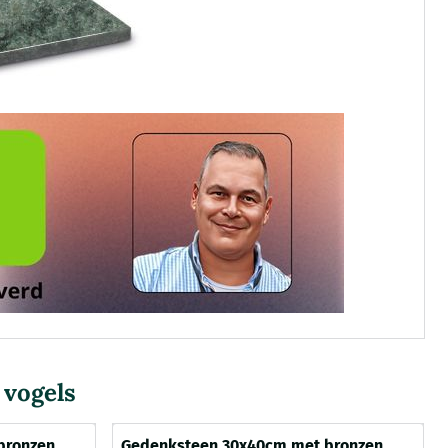
 vogels
bronzen
Gedenksteen 30x40cm met bronzen