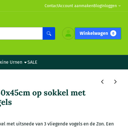
Contact
Account aanmaken
Blog
Inloggen
Winkelwagen
0
xine Urnen
SALE
0x45cm op sokkel met
els
el met uitsnede van 3 vliegende vogels en de Zon. Een