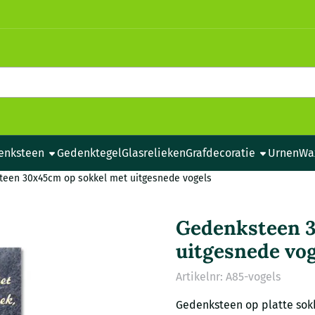
e cookies toe.
enksteen
Gedenktegel
Glasrelieken
Grafdecoratie
Urnen
Wa
teen 30x45cm op sokkel met uitgesnede vogels
Gedenksteen 3
uitgesnede vog
Artikelnr:
A85-vogels
Gedenksteen op platte sokk