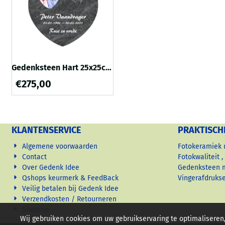
Gedenksteen Hart 25x25cm
met fotokeramiek + dubbel
€
275,00
Hart
KLANTENSERVICE
PRAKTISCH
Algemene voorwaarden
Fotokeramiek
Contact
Fotokwaliteit 
Over Gedenk Idee
Gedenksteen 
Qshops keurmerk & FeedBack
Vingerafdruks
Veilig betalen bij Gedenk Idee
Verzendkosten / Retourneren
Sitemap
Wij gebruiken cookies om uw gebruikservaring te optimaliseren