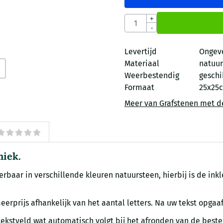
Aantal
+
-
Levertijd
Ongev
Materiaal
natuur
Weerbestendig
geschi
Formaat
25x25
Meer van Grafstenen met d
miek.
rbaar in verschillende kleuren natuursteen, hierbij is de inkl
erprijs afhankelijk van het aantal letters. Na uw tekst opgaaf
ekstveld wat automatisch volgt bij het afronden van de bestel