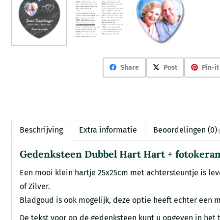
Share
Post
Pin-it
Beschrijving
Extra informatie
Beoordelingen (0)
Gedenksteen Dubbel Hart Hart + fotokera
Een mooi klein hartje 25x25cm met achtersteuntje is leve
of Zilver.
Bladgoud is ook mogelijk, deze optie heeft echter een me
De tekst voor op de gedenksteen kunt u opgeven in het t