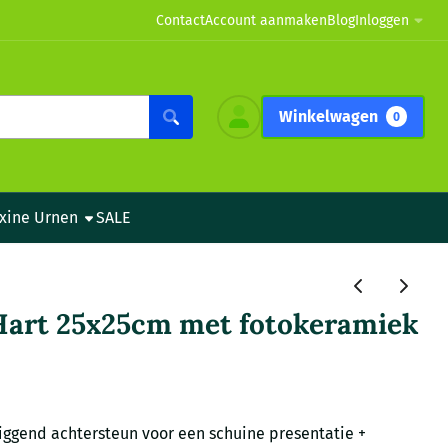
Contact
Account aanmaken
Blog
Inloggen
Winkelwagen
0
xine Urnen
SALE
art 25x25cm met fotokeramiek
iggend achtersteun voor een schuine presentatie +