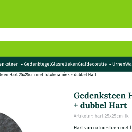
e cookies toe.
enksteen
Gedenktegel
Glasrelieken
Grafdecoratie
Urnen
Wa
teen Hart 25x25cm met fotokeramiek + dubbel Hart
Gedenksteen H
+ dubbel Hart
Artikelnr:
hart-25x25cm-fk
Hart van natuursteen met l