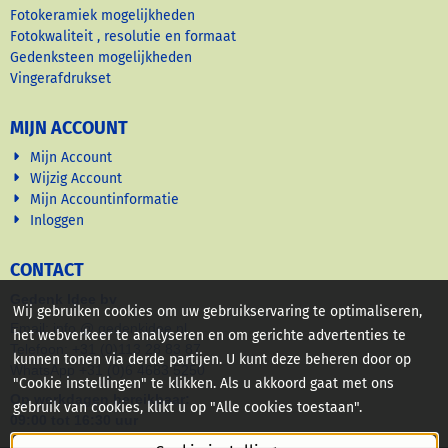
Fotokeramiek mogelijkheden
Fotokwaliteit , resolutie en formaat
Gedenksteen mogelijkheden
Vingerafdrukset
MIJN ACCOUNT
Mijn Account
Wijzig Account
Mijn Accountinformatie
Inloggen
CONTACT
Gedenk Idee bv
Wij gebruiken cookies om uw gebruikservaring te optimaliseren,
Email: info @ gedenkidee nl
het webverkeer te analyseren en om gerichte advertenties te
Telefoon: +31 (0)113 28 83 87
kunnen tonen via derde partijen. U kunt deze beheren door op
WhatsApp +31 (0)6 4683 5250
"Cookie instellingen" te klikken. Als u akkoord gaat met ons
Op werkdagen bereikbaar:
gebruik van cookies, klikt u op "Alle cookies toestaan".
09:00 tot 16:30 uur