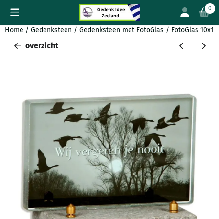
Cookievoorkeuren zijn beschikbaar. Kies instellingen of sta all
0
Home
/
Gedenksteen
/
Gedenksteen met FotoGlas
/
FotoGlas 10x16c
overzicht