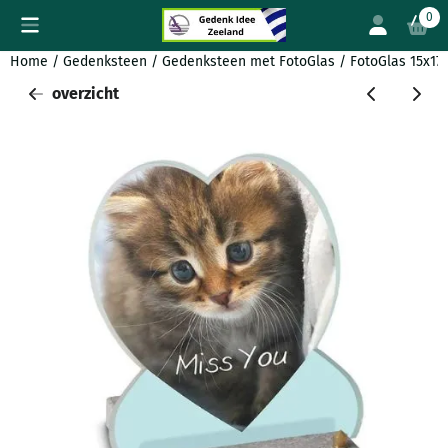
Cookievoorkeuren zijn beschikbaar. Kies instellingen of sta all
0
Home
/
Gedenksteen
/
Gedenksteen met FotoGlas
/
FotoGlas 15x17c
overzicht