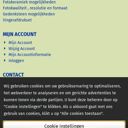
Fotokeramiek mogelijkheden
Fotokwaliteit , resolutie en formaat
Gedenksteen mogelijkheden
Vingerafdrukset
MIJN ACCOUNT
Mijn Account
Wijzig Account
Mijn Accountinformatie
Inloggen
CONTACT
Gedenk Idee bv
Wij gebruiken cookies om uw gebruikservaring te optimaliseren,
Email: info @ gedenkidee nl
het webverkeer te analyseren en om gerichte advertenties te
Telefoon: +31 (0)113 28 83 87
kunnen tonen via derde partijen. U kunt deze beheren door op
WhatsApp +31 (0)6 4683 5250
"Cookie instellingen" te klikken. Als u akkoord gaat met ons
Op werkdagen bereikbaar:
gebruik van cookies, klikt u op "Alle cookies toestaan".
09:00 tot 16:30 uur
Cookie instellingen