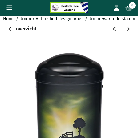
Cookievoorkeuren zijn beschikbaar. Kies instellingen of sta all
0
Home
/
Urnen
/
Airbrushed design urnen
/
Urn in zwart edelstaal 
overzicht