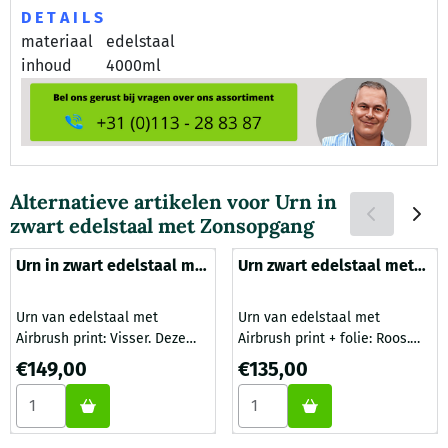
D E T A I L S
materiaal
edelstaal
inhoud
4000ml
Alternatieve artikelen voor
Urn in
zwart edelstaal met Zonsopgang
Urn in zwart edelstaal met
Urn zwart edelstaal met
een Visser
rode roos
Urn van edelstaal met
Urn van edelstaal met
Airbrush print: Visser. Deze
Airbrush print + folie: Roos.
urn is vervaardigd van
Deze urn is vervaardigd van
Prijs: 149,00
Prijs: 135,00
€149,00
€135,00
hoogwaardig edelstaal en
hoogwaardig edelstaal en
Aantal kiezen voor Urn in zwart edelstaal met een Visser
Aantal kiezen voor Urn zwart
worden door Gedenk Idee
worden door Gedenk Idee
geïmporteerd uit Duitsland.
geïmporteerd uit Duitsland.
De urn 28x18cm is
De urn is gedecoreerd met