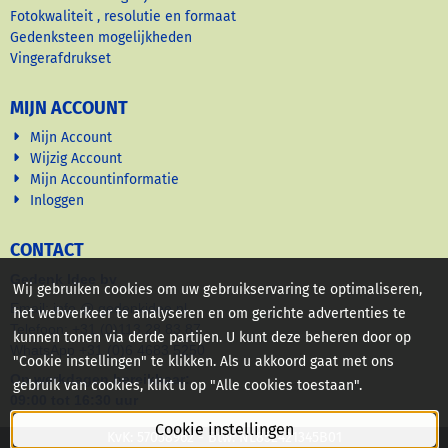
Fotokwaliteit , resolutie en formaat
Gedenksteen mogelijkheden
Vingerafdrukset
MIJN ACCOUNT
Mijn Account
Wijzig Account
Mijn Accountinformatie
Inloggen
CONTACT
Gedenk Idee bv
Wij gebruiken cookies om uw gebruikservaring te optimaliseren,
Email: info @ gedenkidee nl
het webverkeer te analyseren en om gerichte advertenties te
Telefoon: +31 (0)113 28 83 87
kunnen tonen via derde partijen. U kunt deze beheren door op
WhatsApp +31 (0)6 4683 5250
"Cookie instellingen" te klikken. Als u akkoord gaat met ons
Op werkdagen bereikbaar:
gebruik van cookies, klikt u op "Alle cookies toestaan".
09:00 tot 16:30 uur
Cookie instellingen
KvK: 57058962 - Btw: NL852421345B01