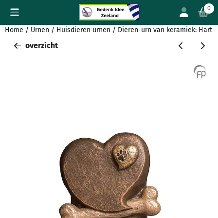
Cookievoorkeuren zijn beschikbaar. Kies instellingen of sta all
0
Home
/
Urnen
/
Huisdieren urnen
/
Dieren-urn van keramiek: Hart 
overzicht