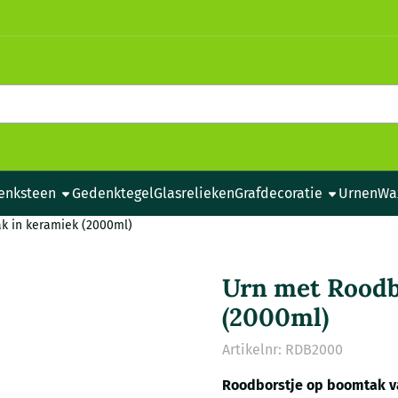
e cookies toe.
enksteen
Gedenktegel
Glasrelieken
Grafdecoratie
Urnen
Wa
k in keramiek (2000ml)
Urn met Roodb
(2000ml)
Artikelnr:
RDB2000
Roodborstje op boomtak v