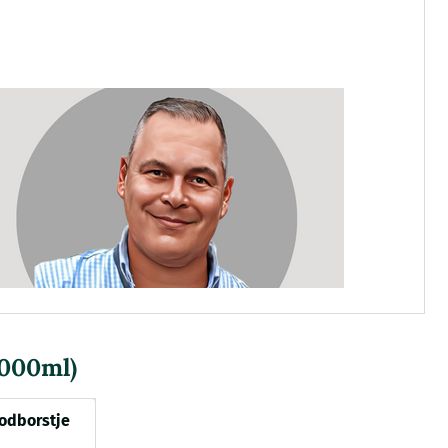
2000ml)
oodborstje