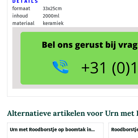
D E T A I L S
formaat
33x25cm
inhoud
2000ml
materiaal
keramiek
Alternatieve artikelen voor
Urn met 
Urn met Roodborstje op boomtak in
Roodborstje
keramiek (2000ml)
rode kleure