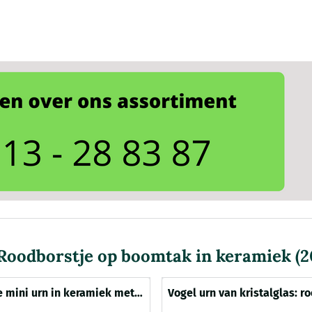
Roodborstje op boomtak in keramiek (
 mini urn in keramiek met
Vogel urn van kristalglas: r
n (300ml)