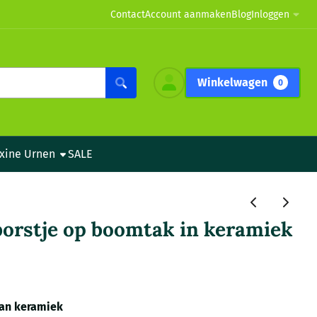
Contact
Account aanmaken
Blog
Inloggen
Winkelwagen
0
xine Urnen
SALE
orstje op boomtak in keramiek
an keramiek