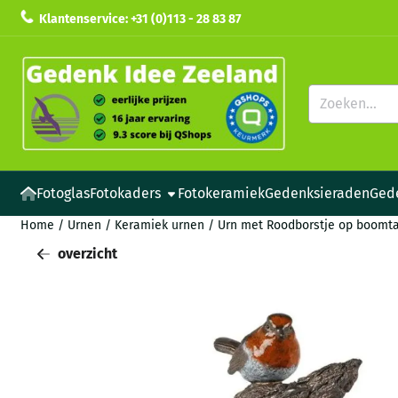
Cookievoorkeuren zijn beschikbaar. Kies instellingen of sta all
Klantenservice: +31 (0)113 - 28 83 87
Zoeken
Fotoglas
Fotokaders
Fotokeramiek
Gedenksieraden
Ged
Home
/
Urnen
/
Keramiek urnen
/
Urn met Roodborstje op boomta
overzicht