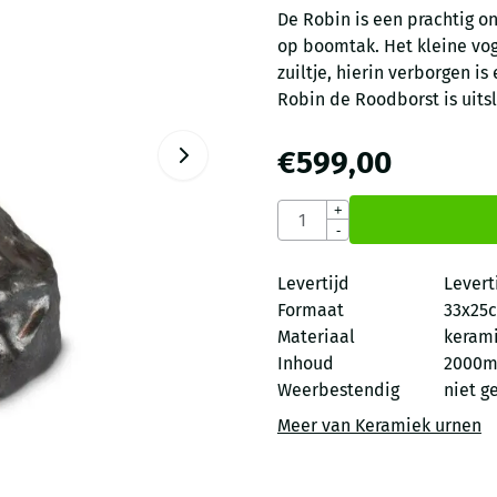
De Robin is een prachtig 
op boomtak. Het kleine voge
zuiltje, hierin verborgen 
Robin de Roodborst is uits
€
599,00
Aantal
+
-
Levertijd
Levert
Formaat
33x25
Materiaal
keram
Inhoud
2000m
Weerbestendig
niet g
Meer van Keramiek urnen